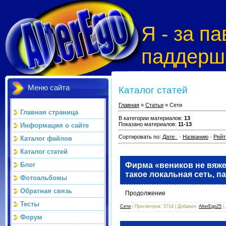
Я - за 
паддерш
Меню сайта
Каталог статей
Главная
»
Статьи
» Сети
Главная страница
В категории материалов
:
13
Показано материалов
:
11-13
Информация о сайте
Сортировать по
:
Дате
·
Названию
·
Рейт
Каталог файлов
Каталог статей
Фирма «веников не вяже
Блог
такое локальная сеть, пак
Фотоальбомы
Обратная связь
Продолжение
Тесты
Сети
| Просмотров: 5714 | Добавил:
AlterEgo25
|
Форум