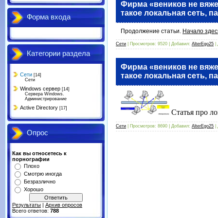
Фирма «веников не вяже
такое локальная сеть, пак
Форма входа
Продолжение статьи.
Начало здес
Сети
| Просмотров: 9520 | Добавил:
AlterEgo25
|
Категории раздела
Фирма «веников не вяже
такое локальная сеть, пак
Сети
[14]
Сети
Windows сервер
[14]
Сервера Windows.
Администрирование
Active Directory
[17]
Статья про лок
Сети
| Просмотров: 8690 | Добавил:
AlterEgo25
|
Опрос
Как вы относетесь к
порнографии
Плохо
Смотрю иногда
Безразлично
Хорошо
Результаты
|
Архив опросов
Всего ответов:
788