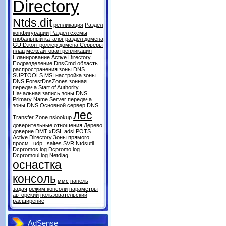
Directory
Ntds.dit
репликация
Раздел
конфигурации
Раздел схемы
глобальный каталог
раздел домена
GUID.контроллер домена.Серверы
плац
межсайтовая репликация
Планирование Active Directory
Подразделение
DnsCmd
область
распространения зоны DNS
SUPTOOLS.MSI
настройка зоны
DNS
ForestDnsZones
зонная
передача
Start of Authority
Начальная запись зоны DNS
Primary Name Server
передача
зоны DNS
Основной сервер DNS
лес
Transfer Zone
nslookup
доверительные отношения
Дерево
доверие
DMT
xDSL
adsl
POTS
Active Directory.Зоны прямого
просм
_udp
_saites
SVR
Ntdsutil
Dcpromos.log
Dcpromo.log
Dcpromoui.log
Netdiag
оснастка
консоль
ммс
панель
задач
режим консоли
параметры
авторский
пользовательский
расширение
AdSense