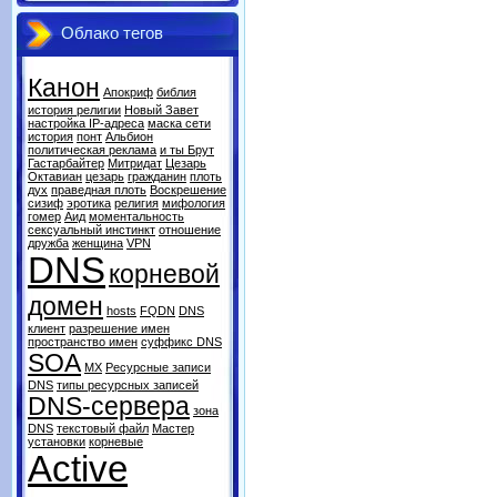
Облако тегов
Канон
Апокриф
библия
история религии
Новый Завет
настройка IP-адреса
маска сети
история
понт
Альбион
политическая реклама
и ты Брут
Гастарбайтер
Митридат
Цезарь
Октавиан
цезарь
гражданин
плоть
дух
праведная плоть
Воскрешение
сизиф
эротика
религия
мифология
гомер
Аид
моментальность
сексуальный инстинкт
отношение
дружба
женщина
VPN
DNS
корневой
домен
hosts
FQDN
DNS
клиент
разрешение имен
пространство имен
суффикс DNS
SOA
MX
Ресурсные записи
DNS
типы ресурсных записей
DNS-сервера
зона
DNS
текстовый файл
Мастер
установки
корневые
Active