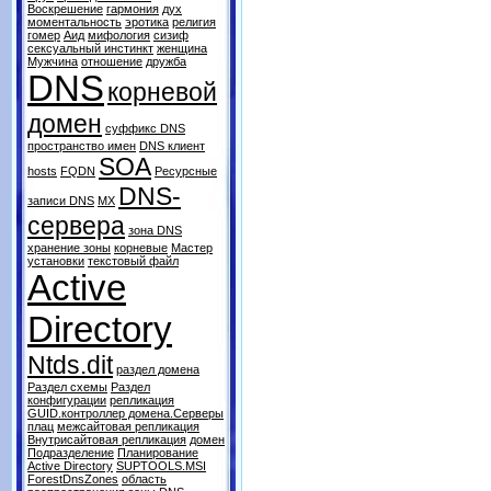
Воскрешение
гармония
дух
моментальность
эротика
религия
гомер
Аид
мифология
сизиф
сексуальный инстинкт
женщина
Мужчина
отношение
дружба
DNS
корневой
домен
суффикс DNS
пространство имен
DNS клиент
SOA
hosts
FQDN
Ресурсные
DNS-
записи DNS
MX
сервера
зона DNS
хранение зоны
корневые
Мастер
установки
текстовый файл
Active
Directory
Ntds.dit
раздел домена
Раздел схемы
Раздел
конфигурации
репликация
GUID.контроллер домена.Серверы
плац
межсайтовая репликация
Внутрисайтовая репликация
домен
Подразделение
Планирование
Active Directory
SUPTOOLS.MSI
ForestDnsZones
область