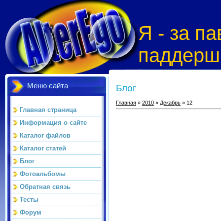
Я - за 
паддерш
Меню сайта
Блог
Главная
»
2010
»
Декабрь
»
12
Главная страница
Информация о сайте
Каталог файлов
Каталог статей
Блог
Фотоальбомы
Обратная связь
Тесты
Форум