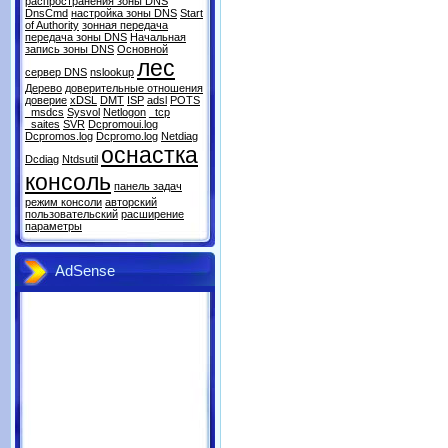
распространения зоны DNS
DnsCmd
настройка зоны DNS
Start
of Authority
зонная передача
передача зоны DNS
Начальная
запись зоны DNS
Основной
лес
сервер DNS
nslookup
Дерево
доверительные отношения
доверие
xDSL
DMT
ISP
adsl
POTS
_msdcs
Sysvol
Netlogon
_tcp
_saites
SVR
Dcpromoui.log
Dcpromos.log
Dcpromo.log
Netdiag
оснастка
Dcdiag
Ntdsutil
консоль
панель задач
режим консоли
авторский
пользовательский
расширение
параметры
AdSense