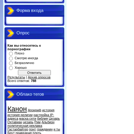
Форма входа
Опрос
Как вы относетесь к
порнографии
Плохо
Смотрю иногда
Безразлично
Хорошо
Результаты
|
Архив опросов
Всего ответов:
788
Облако тегов
Канон
Апокриф
история
история религии
настройка IP-
адреса
маска сети
библия
Цезарь
Октавиан
цезарь
Рим
Альбион
политическая реклама
Гастарбайтер
понт
гражданин
и ты
Брут
праведная плоть